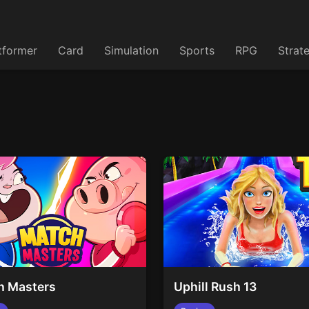
tformer
Card
Simulation
Sports
RPG
Strat
h Masters
Uphill Rush 13