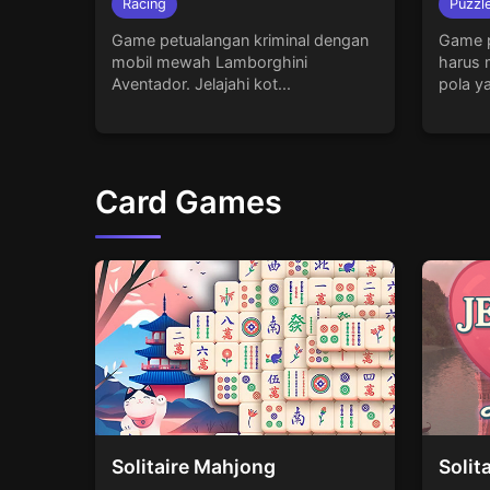
Racing
Puzzl
Game petualangan kriminal dengan
Game p
mobil mewah Lamborghini
harus 
Aventador. Jelajahi kot...
pola y
Card Games
Solitaire Mahjong
Solit