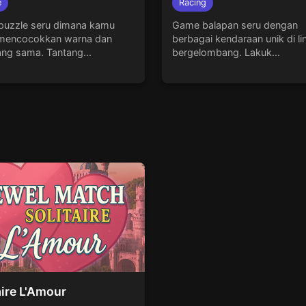
e
Racing
uzzle seru dimana kamu
Game balapan seru dengan
mencocokkan warna dan
berbagai kendaraan unik di li
ang sama. Tantang...
bergelombang. Lakuk...
aire L'Amour