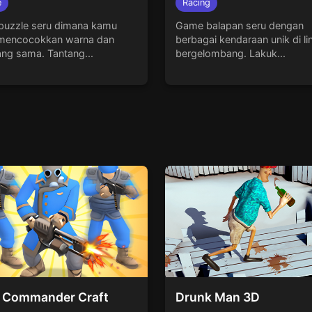
e
Racing
uzzle seru dimana kamu
Game balapan seru dengan
mencocokkan warna dan
berbagai kendaraan unik di li
ang sama. Tantang...
bergelombang. Lakuk...
 Commander Craft
Drunk Man 3D