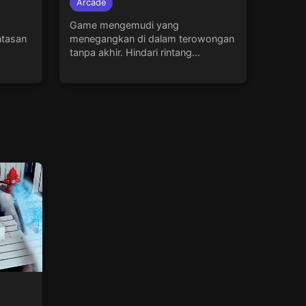
Arcade
Game mengemudi yang
ntasan
menegangkan di dalam terowongan
tanpa akhir. Hindari rintang...