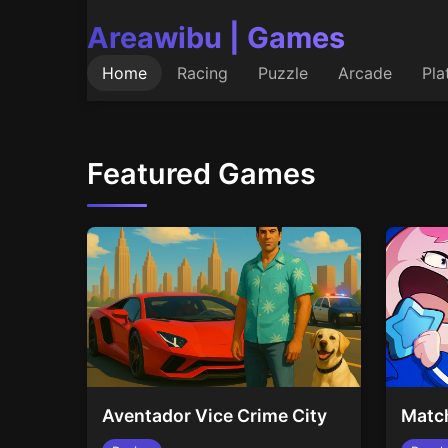
Areawibu | Games
Home
Racing
Puzzle
Arcade
Pla
Featured Games
Aventador Vice Crime City
Matc