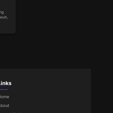
ng
usuh,
Links
Home
About